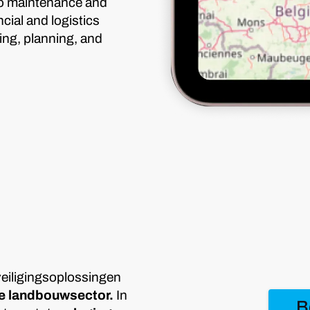
 to maintenance and
cial and logistics
cing, planning, and
veiligingsoplossingen
de landbouwsector.
In
B