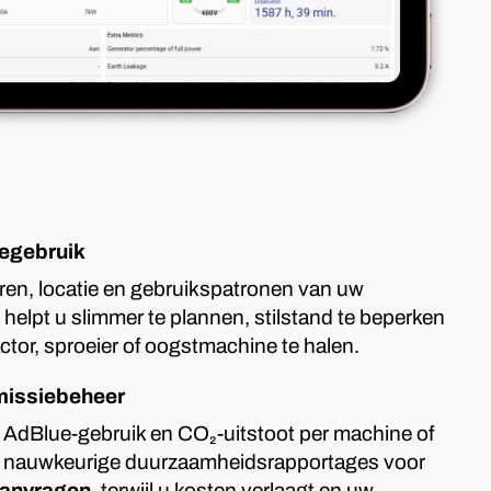
egebruik
aiuren, locatie en gebruikspatronen van uw
helpt u slimmer te plannen, stilstand te beperken
actor, sproeier of oogstmachine te halen.
emissiebeheer
 AdBlue-gebruik en CO₂-uitstoot per machine of
 nauwkeurige duurzaamheidsrapportages voor
aanvragen
, terwijl u kosten verlaagt en uw