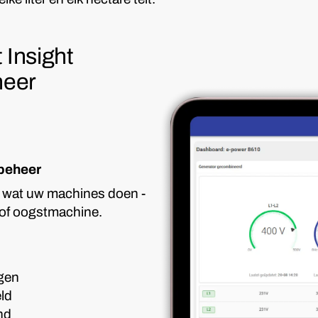
 Insight
heer
tbeheer
es wat uw machines doen -
r of oogstmachine.
ngen
eld
and