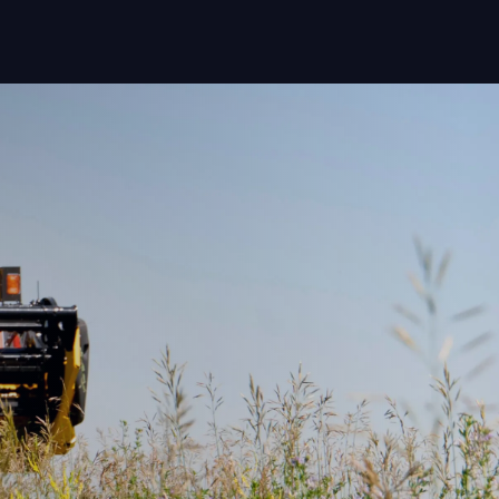
Oplossingen
Sectoren
Insight App
Apparaten
Over ons
Contact
Login user
Login retailer
+31 088-9900106
helpdesk@regentmobile.nl