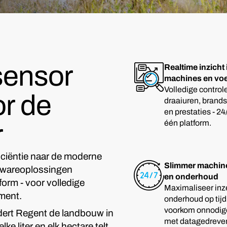
sensor
Realtime inzicht 
machines en voe
Volledige control
r de
draaiuren, brandst
en prestaties - 24
één platform.
r
fficiëntie naar de moderne
Slimmer machin
twareoplossingen
en onderhoud
form - voor volledige
Maximaliseer inze
ment.
onderhoud op tijd
voorkom onnodige
dert Regent de landbouw in
met datagedreven
e liter en elk hectare telt.