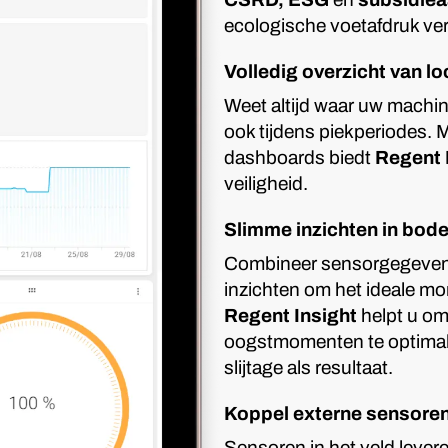
ecologische voetafdruk ver
Volledig overzicht van lo
Weet altijd waar uw machin
ook tijdens piekperiodes.
dashboards biedt
Regent 
veiligheid.
Slimme inzichten in bo
Combineer sensorgegevens
inzichten om het ideale mo
Regent Insight
helpt u o
oogstmomenten te optimali
slijtage als resultaat.
Koppel externe sensore
Sensoren in het veld lever