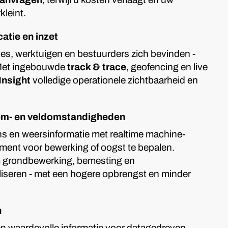
kleint.
catie en inzet
es, werktuigen en bestuurders zich bevinden -
 Met ingebouwde
track & trace
, geofencing en live
Insight
volledige operationele zichtbaarheid en
dem- en veldomstandigheden
 en weersinformatie met realtime machine-
ment voor bewerking of oogst te bepalen.
m grondbewerking, bemesting en
seren - met een hogere opbrengst en minder
n
en waardevolle informatie voor datagedreven