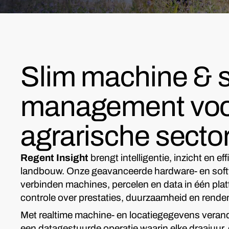
Slim machine & 
management voo
agrarische secto
Regent Insight
brengt intelligentie, inzicht en e
landbouw. Onze geavanceerde hardware- en sof
verbinden machines, percelen en data in één plat
controle over prestaties, duurzaamheid en rende
Met realtime machine- en locatiegegevens veran
een datagestuurde operatie waarin elke draaiuur, elk