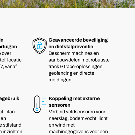
in
Geavanceerde beveiliging
rtuigen
en diefstalpreventie
e over
Bescherm machines en
of, locatie
aanbouwdelen met robuuste
/7, vanaf
track & trace-oplossingen,
geofencing en directe
meldingen.
egebruik
Koppeling met externe
sensoren
t, plan
Verbind veldsensoren voor
 en
neerslag, bodemvocht, licht
 stilstand
en wind met
 inzichten.
machinegegevens voor een