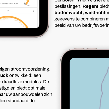
beslissingen.
Regent
bied
bodemvocht, windrichting
gegevens te combineren me
beeld van uw bedrijfsvoerin
eigen stroomvoorziening,
uck
ontwikkeld: een
e draadloze modules. De
tigd en biedt optimale
waar uw aanbouwdelen zich
dien standaard de