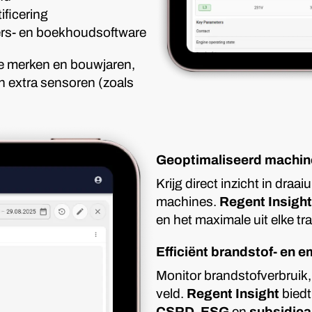
ificering
ers- en boekhoudsoftware
lle merken en bouwjaren,
n extra sensoren (zoals
Geoptimaliseerd machin
Krijg direct inzicht in dra
machines.
Regent Insight
en het maximale uit elke tr
Efficiënt brandstof- en 
Monitor brandstofverbruik,
veld.
Regent Insight
biedt
CSRD, ESG
en
subsidie